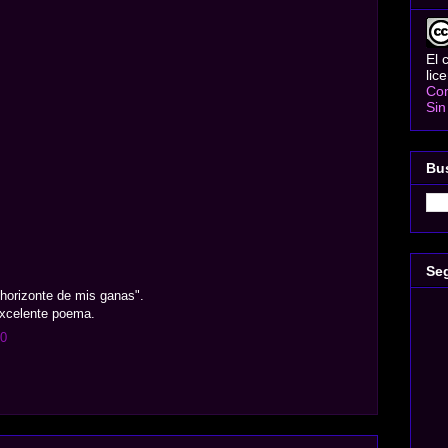
El 
lic
Com
Sin
Bu
Se
 horizonte de mis ganas".
excelente poema.
50