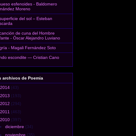
hueso esfenoides - Baldomero
rnández Moreno
superficie del sol – Esteban
scarda
canción de cuna del Hombre
fante - Óscar Alejandro Luviano
gría - Magali Fernández Soto
do escondite — Cristian Cano
s archivos de Poemia
2014
(43)
2013
(193)
2012
(294)
2011
(463)
2010
(397)
►
diciembre
(34)
►
noviembre
(35)