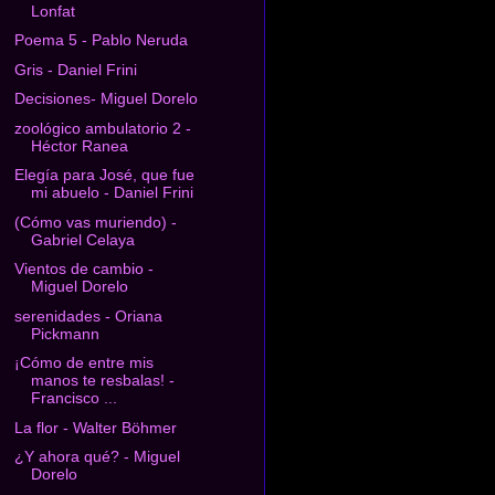
Lonfat
Poema 5 - Pablo Neruda
Gris - Daniel Frini
Decisiones- Miguel Dorelo
zoológico ambulatorio 2 -
Héctor Ranea
Elegía para José, que fue
mi abuelo - Daniel Frini
(Cómo vas muriendo) -
Gabriel Celaya
Vientos de cambio -
Miguel Dorelo
serenidades - Oriana
Pickmann
¡Cómo de entre mis
manos te resbalas! -
Francisco ...
La flor - Walter Böhmer
¿Y ahora qué? - Miguel
Dorelo