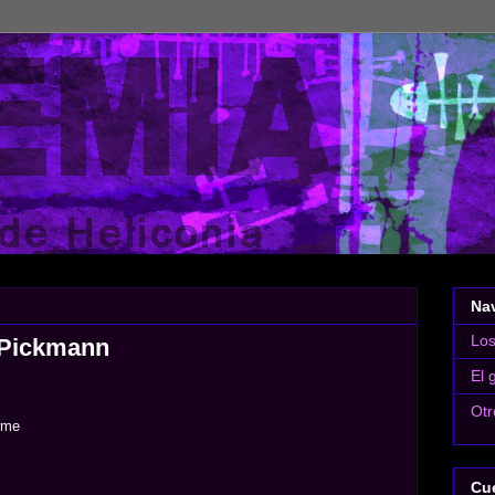
Na
Lo
 Pickmann
El 
Otr
rme
Cue