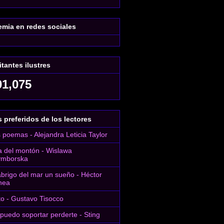
mia en redes sociales
itantes ilustres
01,075
 preferidos de los lectores
 poemas - Alejandra Leticia Taylor
 del montón - Wislawa
ymborska
abrigo del mar un sueño - Héctor
nea
to - Gustavo Tisocco
puedo soportar perderte - Sting