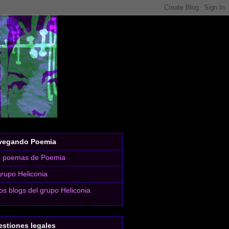
vegando Poemia
s poemas de Poemia
grupo Heliconia
os blogs del grupo Heliconia
stiones legales