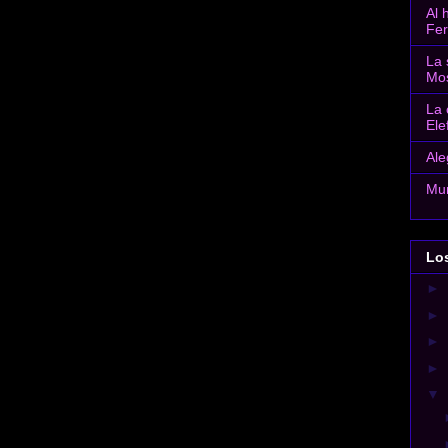
Al 
Fe
La 
Mo
La 
Ele
Ale
Mun
Lo
►
►
►
►
▼