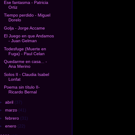
Ese fantasma - Patricia
Ortiz
Tiempo perdido - Miguel
Dorelo
Golja - Jorge Accame
El Juego en que Andamos
- Juan Gelman
Todesfuge (Muerte en
Fuga) - Paul Celan
Quedarme en casa... -
Ana Merino
Solos II - Claudia Isabel
Lonfat
Poema sin título II-
Ricardo Bernal
►
abril
(37)
►
marzo
(41)
►
febrero
(31)
►
enero
(22)