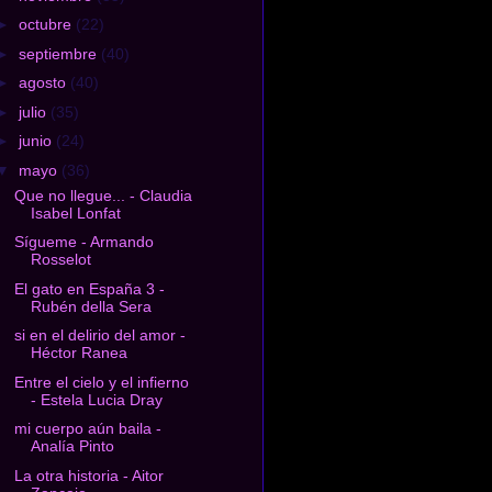
►
octubre
(22)
►
septiembre
(40)
►
agosto
(40)
►
julio
(35)
►
junio
(24)
▼
mayo
(36)
Que no llegue... - Claudia
Isabel Lonfat
Sígueme - Armando
Rosselot
El gato en España 3 -
Rubén della Sera
si en el delirio del amor -
Héctor Ranea
Entre el cielo y el infierno
- Estela Lucia Dray
mi cuerpo aún baila -
Analía Pinto
La otra historia - Aitor