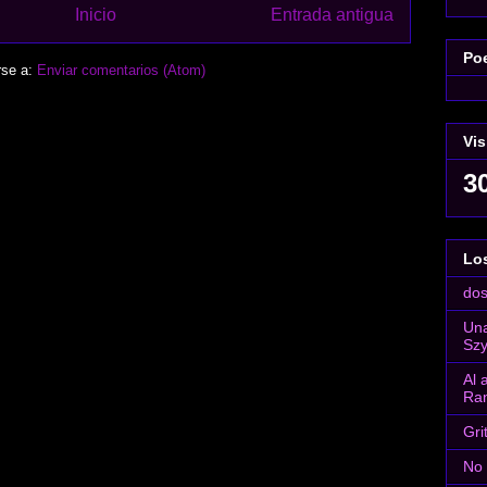
Inicio
Entrada antigua
Poe
rse a:
Enviar comentarios (Atom)
Vis
3
Los
dos
Una
Sz
Al 
Ra
Gri
No 