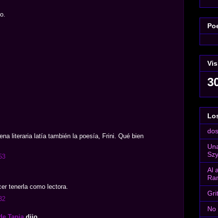
o.
Poe
Vis
3
Los
dos
a literaria latía también la poesía, Frini. Qué bien
Una
Sz
53
Al 
Ra
er tenerla como lectora.
Gri
32
No 
de Tapia
dijo...