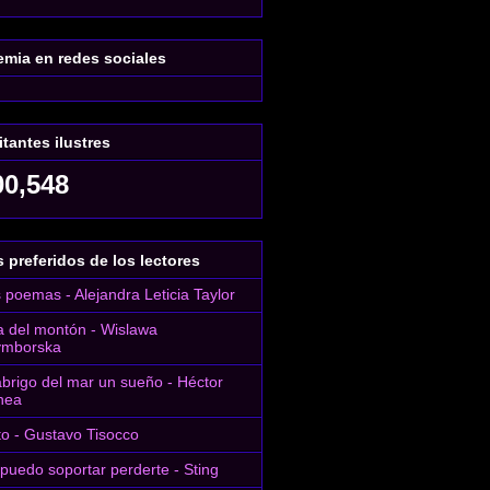
mia en redes sociales
itantes ilustres
00,548
 preferidos de los lectores
 poemas - Alejandra Leticia Taylor
 del montón - Wislawa
ymborska
abrigo del mar un sueño - Héctor
nea
to - Gustavo Tisocco
puedo soportar perderte - Sting