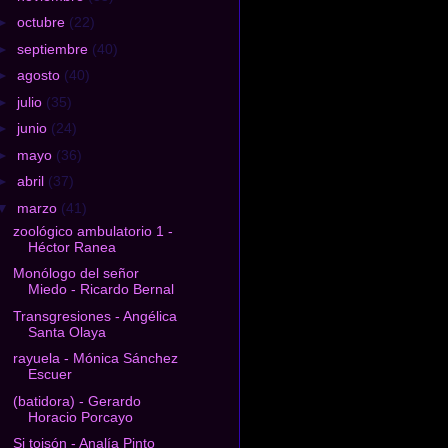
►
octubre
(22)
►
septiembre
(40)
►
agosto
(40)
►
julio
(35)
►
junio
(24)
►
mayo
(36)
►
abril
(37)
▼
marzo
(41)
zoológico ambulatorio 1 -
Héctor Ranea
Monólogo del señor
Miedo - Ricardo Bernal
Transgresiones - Angélica
Santa Olaya
rayuela - Mónica Sánchez
Escuer
(batidora) - Gerardo
Horacio Porcayo
Si toisón - Analía Pinto