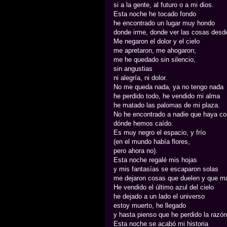
si a la gente, al futuro o a mi dios.
Esta noche he tocado fondo
he encontrado un lugar muy hondo
donde irme, donde ver las cosas desde
Me negaron el dolor y el cielo
me apretaron, me ahogaron;
me he quedado sin silencio,
sin angustias
ni alegría, ni dolor.
No me queda nada, ya no tengo nada
he perdido todo, he vendido mi alma
he matado las palomas de mi plaza.
No he encontrado a nadie que haya c
dónde hemos caído.
Es muy negro el espacio, y frío
(en el mundo había flores,
pero ahora no).
Esta noche regalé mis hojas
y mis fantasías se escaparon solas
me dejaron cosas que duelen y que m
He vendido el último azul del cielo
he dejado a un lado el universo
estoy muerto, he llegado
y hasta pienso que he perdido la razón
Esta noche se acabó mi historia