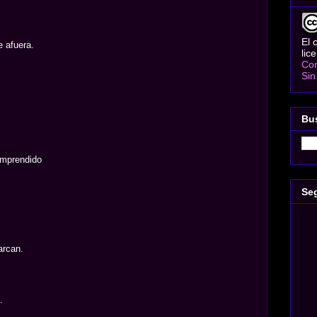
El 
 afuera.
lic
Com
Sin
Bu
omprendido
Se
arcan.
.