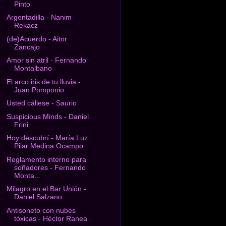
Pinto
Argentadilla - Nanim
Rekacz
(de)Acuerdo - Aitor
Zancajo
Amor sin atril - Fernando
Montalbano
El arco iris de tu lluvia -
Juan Pomponio
Usted cállese - Saurio
Suspicious Minds - Daniel
Frini
Hoy descubrí - María Luz
Pilar Medina Ocampo
Reglamento interno para
soñadores - Fernando
Monta...
Milagro en el Bar Unión -
Daniel Salzano
Antisoneto con nubes
tóxicas - Héctor Ranea