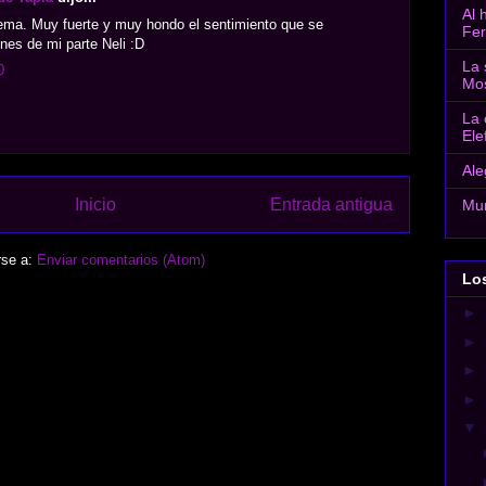
Al 
ema. Muy fuerte y muy hondo el sentimiento que se
Fe
ones de mi parte Neli :D
La 
0
Mo
La 
Ele
Ale
Inicio
Entrada antigua
Mun
rse a:
Enviar comentarios (Atom)
Lo
►
►
►
►
▼