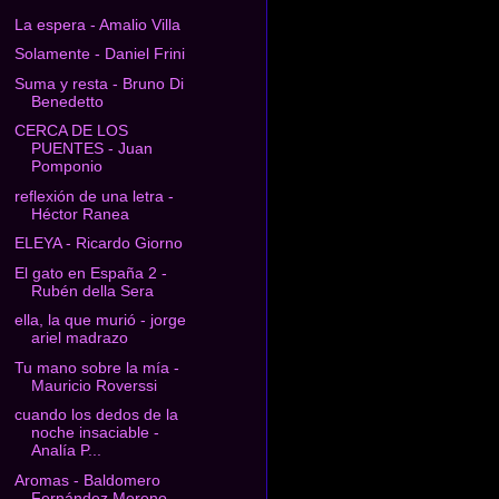
La espera - Amalio Villa
Solamente - Daniel Frini
Suma y resta - Bruno Di
Benedetto
CERCA DE LOS
PUENTES - Juan
Pomponio
reflexión de una letra -
Héctor Ranea
ELEYA - Ricardo Giorno
El gato en España 2 -
Rubén della Sera
ella, la que murió - jorge
ariel madrazo
Tu mano sobre la mía -
Mauricio Roverssi
cuando los dedos de la
noche insaciable -
Analía P...
Aromas - Baldomero
Fernández Moreno