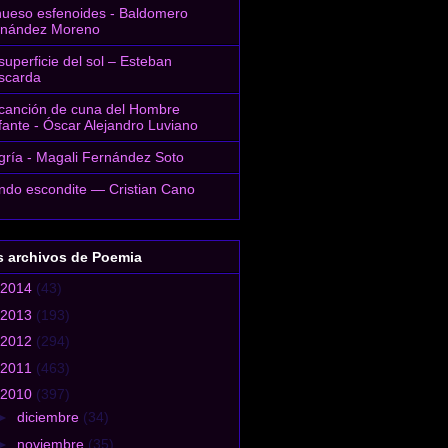
hueso esfenoides - Baldomero
rnández Moreno
superficie del sol – Esteban
scarda
canción de cuna del Hombre
fante - Óscar Alejandro Luviano
gría - Magali Fernández Soto
do escondite — Cristian Cano
s archivos de Poemia
2014
(43)
2013
(193)
2012
(294)
2011
(463)
2010
(397)
►
diciembre
(34)
►
noviembre
(35)