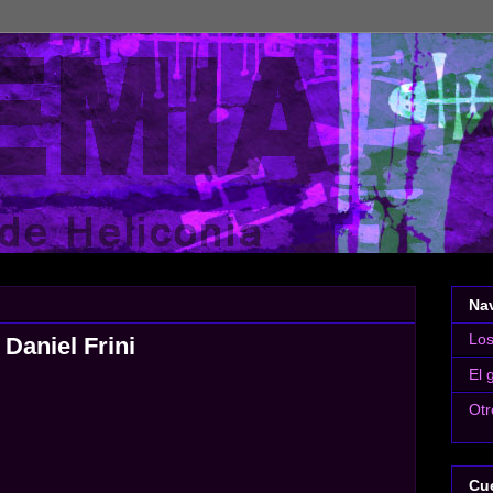
Na
Lo
Daniel Frini
El 
Otr
Cue